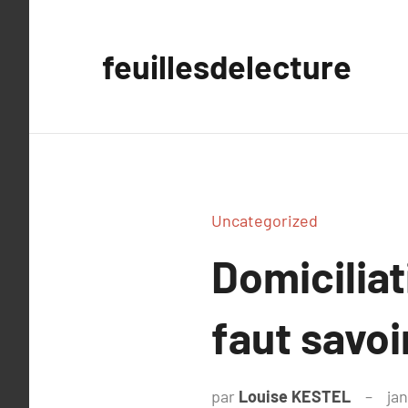
Aller
au
feuillesdelecture
contenu
Uncategorized
Domiciliat
faut savoi
par
Louise KESTEL
ja