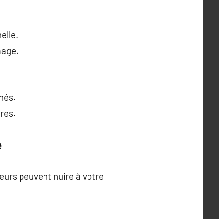
elle.
mage.
hés.
res.
e
reurs peuvent nuire à votre