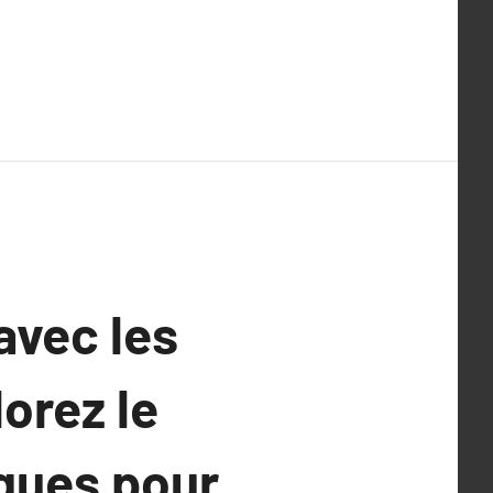
avec les
lorez le
ques pour