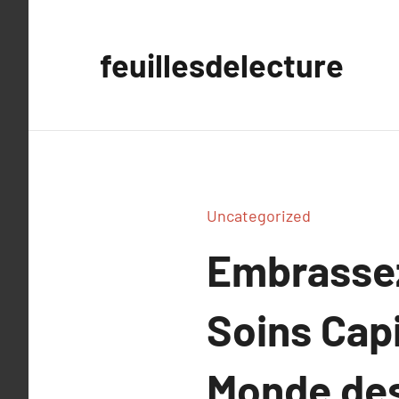
Aller
au
feuillesdelecture
contenu
Uncategorized
Embrassez
Soins Capi
Monde des