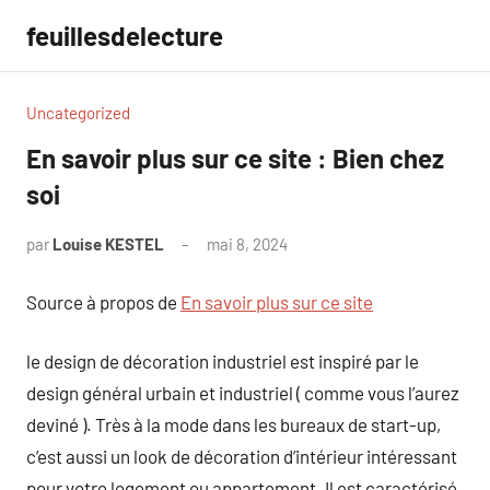
Aller
feuillesdelecture
au
contenu
Uncategorized
En savoir plus sur ce site : Bien chez
soi
par
Louise KESTEL
mai 8, 2024
Aucun
commentaire
Source à propos de
En savoir plus sur ce site
le design de décoration industriel est inspiré par le
design général urbain et industriel ( comme vous l’aurez
deviné ). Très à la mode dans les bureaux de start-up,
c’est aussi un look de décoration d’intérieur intéressant
pour votre logement ou appartement. Il est caractérisé