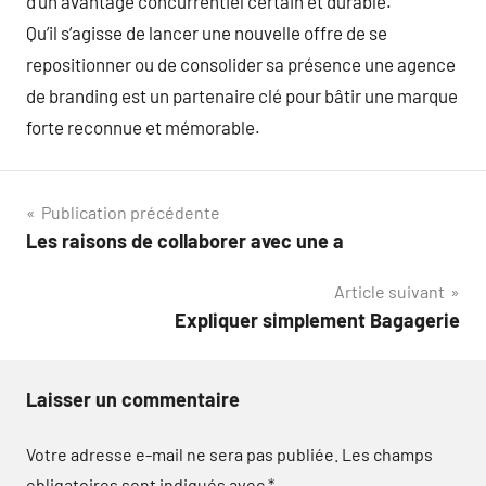
d’un avantage concurrentiel certain et durable.
Qu’il s’agisse de lancer une nouvelle offre de se
repositionner ou de consolider sa présence une agence
de branding est un partenaire clé pour bâtir une marque
forte reconnue et mémorable.
Navigation
Publication précédente
Les raisons de collaborer avec une a
de
Article suivant
l’article
Expliquer simplement Bagagerie
Laisser un commentaire
Votre adresse e-mail ne sera pas publiée.
Les champs
obligatoires sont indiqués avec
*