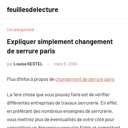
Aller
feuillesdelecture
au
contenu
Uncategorized
Expliquer simplement changement
de serrure paris
par
Louise KESTEL
mars 6, 2024
Aucun
commentaire
Plus d’infos à propos de
changement de serrure paris
La 1ere chose que vous pouvez faire est de vérifier
différentes entreprises de travaux serrurerie. En effet,
en préférant des nombreux enseignes de serrurerie,
vous mettrez plus de éventualités de votre côté pour
concrétiser un dépanneur serrurier fiable et compétent