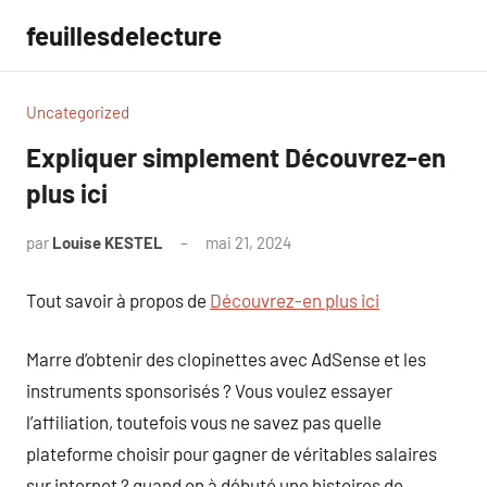
Aller
feuillesdelecture
au
contenu
Uncategorized
Expliquer simplement Découvrez-en
plus ici
par
Louise KESTEL
mai 21, 2024
Aucun
commentaire
Tout savoir à propos de
Découvrez-en plus ici
Marre d’obtenir des clopinettes avec AdSense et les
instruments sponsorisés ? Vous voulez essayer
l’affiliation, toutefois vous ne savez pas quelle
plateforme choisir pour gagner de véritables salaires
sur internet ? quand on à débuté une histoires de