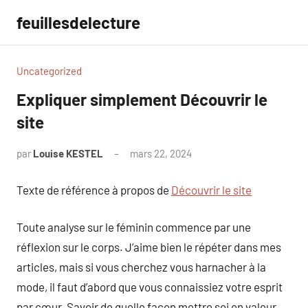
Aller
feuillesdelecture
au
contenu
Uncategorized
Expliquer simplement Découvrir le
site
par
Louise KESTEL
mars 22, 2024
Aucun
commentaire
Texte de référence à propos de
Découvrir le site
Toute analyse sur le féminin commence par une
réflexion sur le corps. J’aime bien le répéter dans mes
articles, mais si vous cherchez vous harnacher à la
mode, il faut d’abord que vous connaissiez votre esprit
par cœur. Savoir de quelle façon mettre soi en valeur,