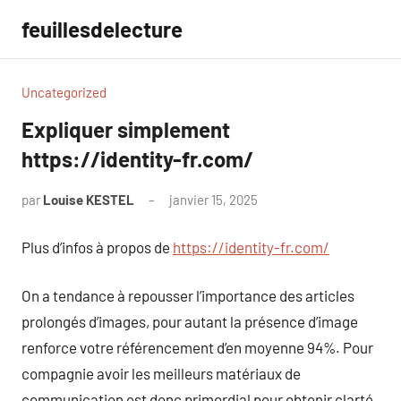
Aller
feuillesdelecture
au
contenu
Uncategorized
Expliquer simplement
https://identity-fr.com/
par
Louise KESTEL
janvier 15, 2025
Aucun
commentaire
Plus d’infos à propos de
https://identity-fr.com/
On a tendance à repousser l’importance des articles
prolongés d’images, pour autant la présence d’image
renforce votre référencement d’en moyenne 94%. Pour
compagnie avoir les meilleurs matériaux de
communication est donc primordial pour obtenir clarté