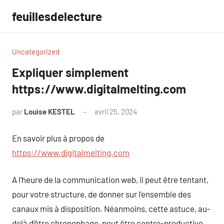
Aller
feuillesdelecture
au
contenu
Uncategorized
Expliquer simplement
https://www.digitalmelting.com
par
Louise KESTEL
avril 25, 2024
Aucun
commentaire
En savoir plus à propos de
https://www.digitalmelting.com
A l’heure de la communication web, il peut être tentant,
pour votre structure, de donner sur l’ensemble des
canaux mis à disposition. Néanmoins, cette astuce, au-
delà d’être chronophage, peut être contre-productive.