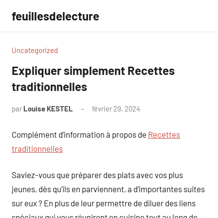
Aller
feuillesdelecture
au
contenu
Uncategorized
Expliquer simplement Recettes
traditionnelles
par
Louise KESTEL
février 29, 2024
Aucun
commentaire
Complément d’information à propos de
Recettes
traditionnelles
Saviez-vous que préparer des plats avec vos plus
jeunes, dès qu’ils en parviennent, a d’importantes suites
sur eux ? En plus de leur permettre de diluer des liens
spéciaux qui vous réuniront en cuisine tout au long de