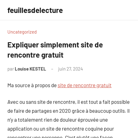
Aller
feuillesdelecture
au
contenu
Uncategorized
Expliquer simplement site de
rencontre gratuit
par
Louise KESTEL
juin 27, 2024
Aucun
commentaire
Ma source à propos de
site de rencontre gratuit
Avec ou sans site de rencontre, il est tout a fait possible
de faire de partages en 2020 grâce à beaucoup outils. Il
n’y a totalement rien de douleur éprouvée une
application ou un site de rencontre coquine pour
rencontrer une personne. C’est plutôt une façon