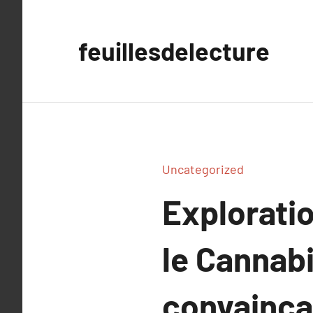
Aller
au
feuillesdelecture
contenu
Uncategorized
Explorati
le Cannab
convainca