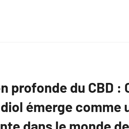
on profonde du CBD 
idiol émerge comme 
nte dans le monde de