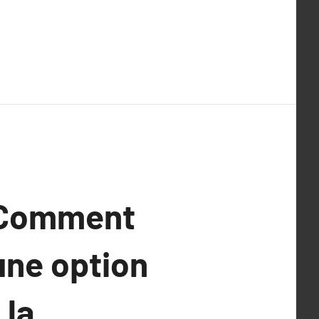
: Comment
une option
 la