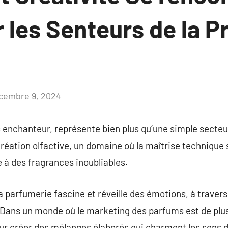
 les Senteurs de la P
cembre 9, 2024
Aucun
commentaire
s enchanteur, représente bien plus qu’une simple secte
éation olfactive, un domaine où la maîtrise technique 
 à des fragrances inoubliables.
la parfumerie fascine et réveille des émotions, à trave
. Dans un monde où le marketing des parfums est de plus
ur créer des mélanges élaborés qui charment les sens