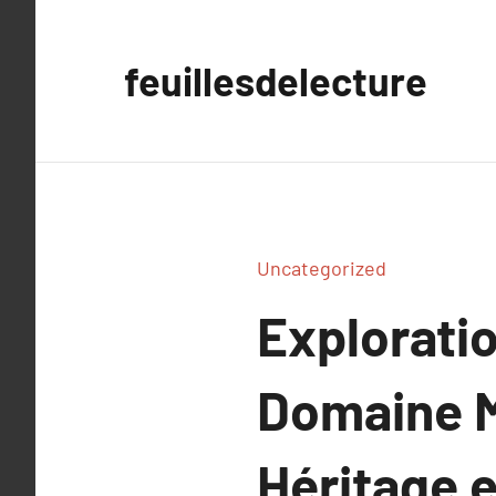
Aller
au
feuillesdelecture
contenu
Uncategorized
Exploratio
Domaine M
Héritage e