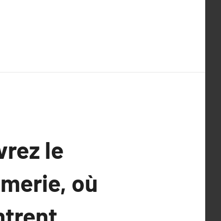
vrez le
merie, où
ntrent