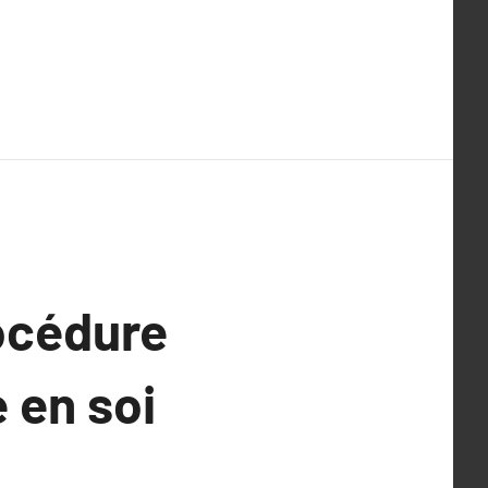
rocédure
 en soi