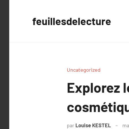
Aller
au
feuillesdelecture
contenu
Uncategorized
Explorez l
cosmétiqu
par
Louise KESTEL
ma