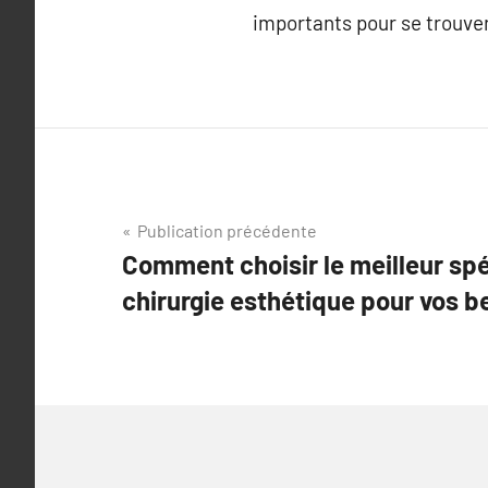
importants pour se trouve
Navigation
Publication précédente
Comment choisir le meilleur spé
de
chirurgie esthétique pour vos b
l’article