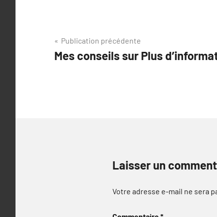
Navigation
Publication précédente
Mes conseils sur Plus d’informa
de
l’article
Laisser un comment
Votre adresse e-mail ne sera p
Commentaire
*