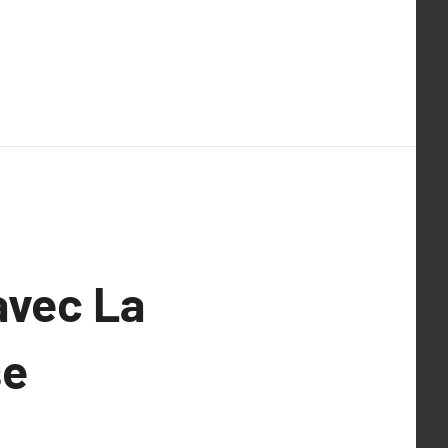
avec La
se