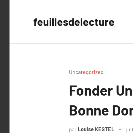
Aller
au
feuillesdelecture
contenu
Uncategorized
Fonder Un
Bonne Dom
par
Louise KESTEL
jui