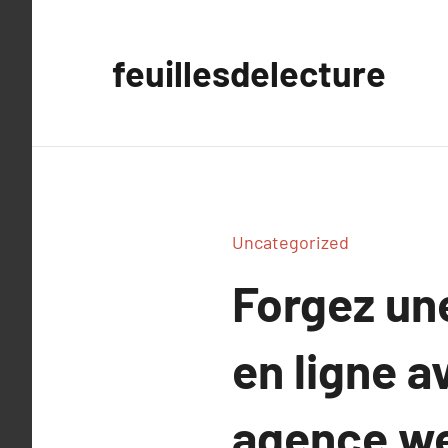
Aller
au
feuillesdelecture
contenu
Uncategorized
Forgez un
en ligne a
agence w