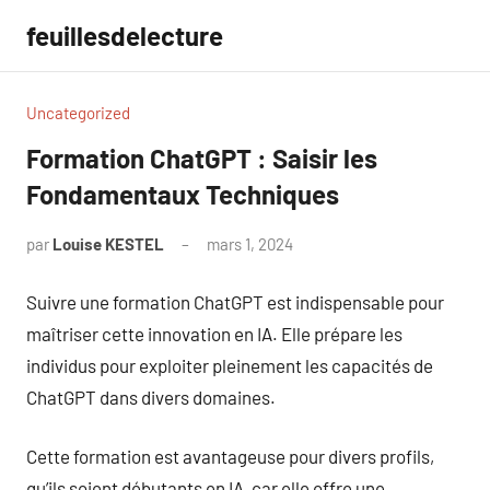
Aller
feuillesdelecture
au
contenu
Uncategorized
Formation ChatGPT : Saisir les
Fondamentaux Techniques
par
Louise KESTEL
mars 1, 2024
Aucun
commentaire
Suivre une formation ChatGPT est indispensable pour
maîtriser cette innovation en IA. Elle prépare les
individus pour exploiter pleinement les capacités de
ChatGPT dans divers domaines.
Cette formation est avantageuse pour divers profils,
qu’ils soient débutants en IA, car elle offre une