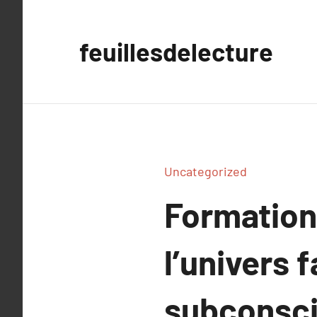
Aller
au
feuillesdelecture
contenu
Uncategorized
Formation
l’univers 
subconsci