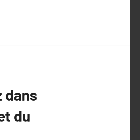
z dans
et du