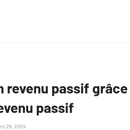
 revenu passif grâce 
revenu passif
rs 26, 2024
Aucun