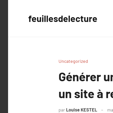
Aller
au
feuillesdelecture
contenu
Uncategorized
Générer un
un site à 
par
Louise KESTEL
ma