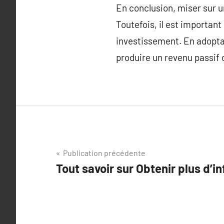
En conclusion, miser sur un
Toutefois, il est importan
investissement. En adoptan
produire un revenu passif 
Navigation
Publication précédente
Tout savoir sur Obtenir plus d’in
de
l’article