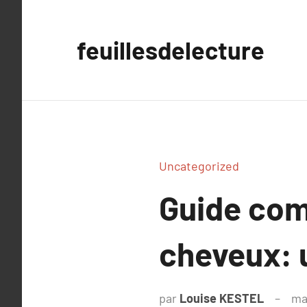
Aller
au
feuillesdelecture
contenu
Uncategorized
Guide com
cheveux: u
par
Louise KESTEL
ma