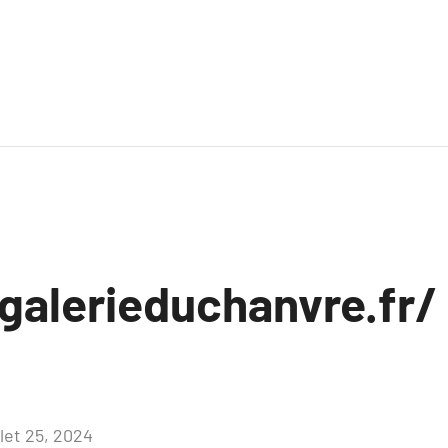
galerieduchanvre.fr/ 
llet 25, 2024
Aucun