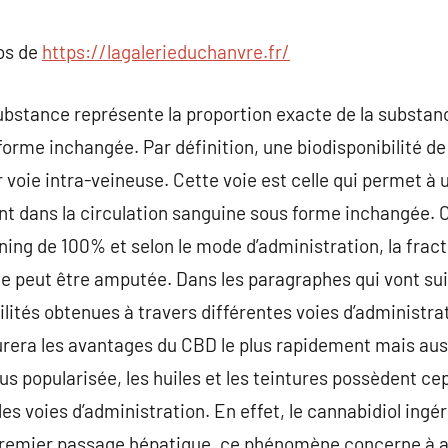
commentaire
pos de
https://lagalerieduchanvre.fr/
substance représente la proportion exacte de la substan
forme inchangée. Par définition, une biodisponibilité d
voie intra-veineuse. Cette voie est celle qui permet à
nt dans la circulation sanguine sous forme inchangée. 
ing de 100% et selon le mode d’administration, la frac
me peut être amputée. Dans les paragraphes qui vont su
ilités obtenues à travers différentes voies d’administra
urera les avantages du CBD le plus rapidement mais auss
plus popularisée, les huiles et les teintures possèdent ce
les voies d’administration. En effet, le cannabidiol ingér
premier passage hépatique. ce phénomène concerne à a