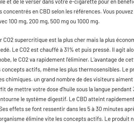
iole et de le verser dans votre e-cigarette pour en bénéf
s concentrés en CBD selon les références. Vous pouvez 
avec 100 mg, 200 mg, 500 mg ou 1000 mg.
r CO2 supercritique est la plus cher mais la plus économ
cedé. Le CO2 est chauffé à 31% et puis pressé. Il agit a
be, le CO2 va rapidement l’éliminer. L’avantage de ce
les concepts actifs, même les plus thermosensibles. Le 
es chimiques. un grand nombre de des visiteurs aiment 
uffit de mettre votre dose d’huile sous la langue pendan
ontourne le système digestif. Le CBD atteint rapidemen
s effets se font ressentir dans les 5 à 30 minutes apr
’organisme élimine vite les concepts actifs. Le produit ne