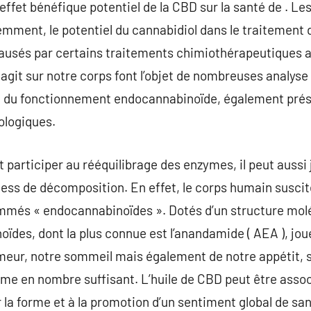
 effet bénéfique potentiel de la CBD sur la santé de . Le
cemment, le potentiel du cannabidiol dans le traitement
 causés par certains traitements chimiothérapeutique
 agit sur notre corps font l’objet de nombreuses analyse
re du fonctionnement endocannabinoïde, également prés
ologiques.
ut participer au rééquilibrage des enzymes, il peut aussi 
cess de décomposition. En effet, le corps humain susci
més « endocannabinoïdes ». Dotés d’un structure moléc
oïdes, dont la plus connue est l’anandamide ( AEA ), jou
eur, notre sommeil mais également de notre appétit, so
me en nombre suffisant. L’huile de CBD peut être associ
 la forme et à la promotion d’un sentiment global de san