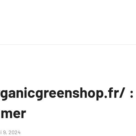
rganicgreenshop.fr/
mmer
i 9, 2024
Aucun