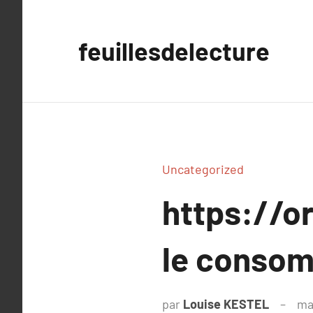
Aller
au
feuillesdelecture
contenu
Uncategorized
https://o
le conso
par
Louise KESTEL
ma