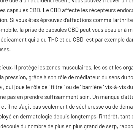
sure due à un accident récent, vous pouvez trouver un 
 des capsules CBD. Le CBD affecte les récepteurs endoc
tion. Si vous êtes éprouvez d’affections comme l’arthrit
mobile, la prise de capsules CBD peut vous épauler à m
 médicament qui a du THC et du CBD, est par exemple dan
uses.
eux. Il protège les zones musculaires, les os et les org
 la pression, grâce à son rôle de médiateur du sens du t
 qui joue le rôle de ‘ filtre ‘ ou de ‘ barrière ‘ vis-à-vis
ne pas en prendre suffisamment soin. Un manque d’atte
, et il ne s’agit pas seulement de sécheresse ou de dé
ployé en dermatologie depuis longtemps. l’intérêt, tan
, découle du nombre de plus en plus grand de serp, rapp