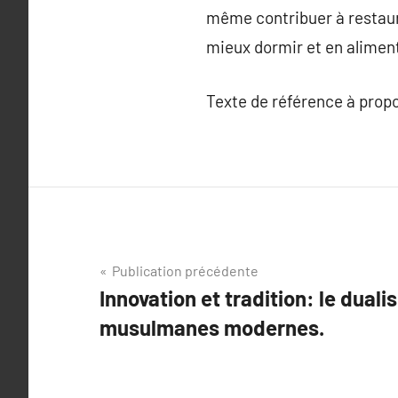
même contribuer à restaure
mieux dormir et en aliment
Texte de référence à prop
Navigation
Publication précédente
Innovation et tradition: le duali
de
musulmanes modernes.
l’article