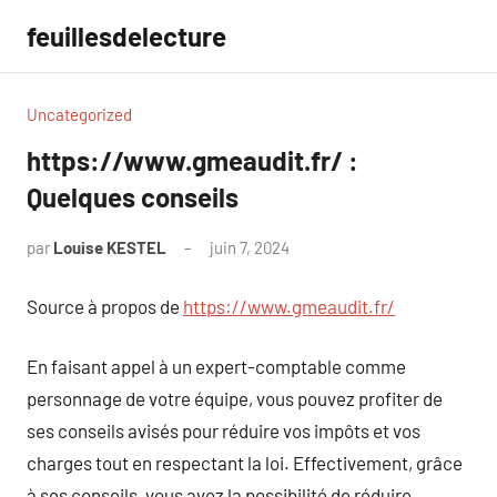
Aller
feuillesdelecture
au
contenu
Uncategorized
https://www.gmeaudit.fr/ :
Quelques conseils
par
Louise KESTEL
juin 7, 2024
Aucun
commentaire
Source à propos de
https://www.gmeaudit.fr/
En faisant appel à un expert-comptable comme
personnage de votre équipe, vous pouvez profiter de
ses conseils avisés pour réduire vos impôts et vos
charges tout en respectant la loi. Effectivement, grâce
à ses conseils, vous avez la possibilité de réduire