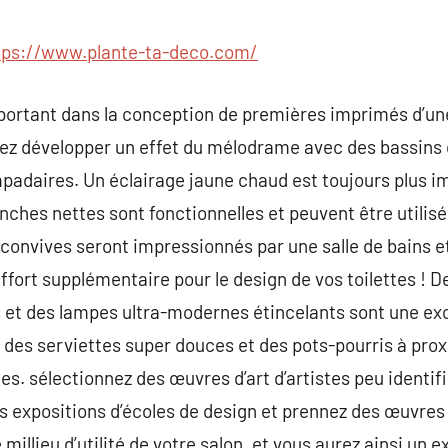
commentaire
tps://www.plante-ta-deco.com/
mportant dans la conception de premières imprimés d’un
vez développer un effet du mélodrame avec des bassins 
padaires. Un éclairage jaune chaud est toujours plus im
anches nettes sont fonctionnelles et peuvent être utilis
onvives seront impressionnés par une salle de bains et
effort supplémentaire pour le design de vos toilettes ! 
s et des lampes ultra-modernes étincelants sont une ex
es serviettes super douces et des pots-pourris à proxi
s. sélectionnez des œuvres d’art d’artistes peu identifi
es expositions d’écoles de design et prennez des œuvres 
millieu d’utilité de votre salon, et vous aurez ainsi un e