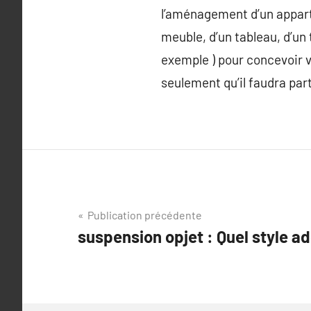
l’aménagement d’un apparte
meuble, d’un tableau, d’un
exemple ) pour concevoir v
seulement qu’il faudra parti
Navigation
Publication précédente
suspension opjet : Quel style a
de
l’article