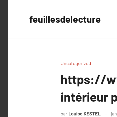
Aller
au
feuillesdelecture
contenu
Uncategorized
https://w
intérieur 
par
Louise KESTEL
jan