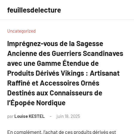
Aller
feuillesdelecture
au
contenu
Uncategorized
Imprégnez-vous de la Sagesse
Ancienne des Guerriers Scandinaves
avec une Gamme Étendue de
Produits Dérivés Vikings : Artisanat
Raffiné et Accessoires Ornés
Destinés aux Connaisseurs de
l’Épopée Nordique
par
Louise KESTEL
juin 18, 2025
Aucun
commentaire
En complément, l’achat de ces produits dérivés est