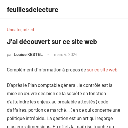
Aller
feuillesdelecture
au
contenu
Uncategorized
J’ai découvert sur ce site web
par
Louise KESTEL
mars 4, 2024
Aucun
commentaire
Complément d’information à propos de
sur ce site web
D’après le Plan comptable général, le contrôle est la
mise en œuvre des bien de la société en fonction
d’atteindre les enjeux au préalable attestés ( code
d’affaires, portion de marché… ) en ce qui concerne une
politique intrépide. La gestion est un art qui regorge
plusieurs dimensions. En effet, la maîtrise touche un