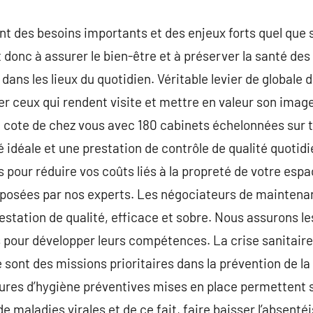
ont des besoins importants et des enjeux forts quel que 
nt donc à assurer le bien-être et à préserver la santé de
ans les lieux du quotidien. Véritable levier de globale da
er ceux qui rendent visite et mettre en valeur son image
 cote de chez vous avec 180 cabinets échelonnées sur to
é idéale et une prestation de contrôle de qualité quotid
our réduire vos coûts liés à la propreté de votre espace
roposées par nos experts. Les négociateurs de maintena
station de qualité, efficace et sobre. Nous assurons le
 pour développer leurs compétences. La crise sanitaire
e sont des missions prioritaires dans la prévention de l
ures d’hygiène préventives mises en place permettent s
e maladies virales et de ce fait, faire baisser l’absent