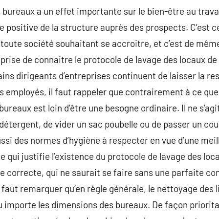
bureaux a un effet importante sur le bien-être au travai
e positive de la structure auprès des prospects. C’est c
toute société souhaitant se accroitre, et c’est de même 
rise de connaitre le protocole de lavage des locaux de tr
ains dirigeants d’entreprises continuent de laisser la re
urs employés, il faut rappeler que contrairement à ce q
ureaux est loin d’être une besogne ordinaire. Il ne s’agi
détergent, de vider un sac poubelle ou de passer un coup
ussi des normes d’hygiène à respecter en vue d’une meil
e qui justifie l’existence du protocole de lavage des loc
ce correcte, qui ne saurait se faire sans une parfaite c
l faut remarquer qu’en règle générale, le nettoyage des li
u importe les dimensions des bureaux. De façon prioritair