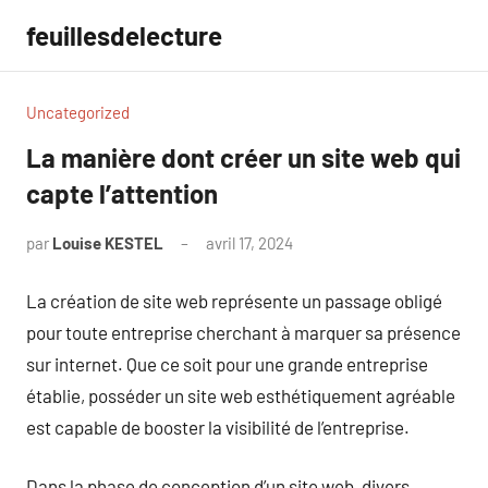
Aller
feuillesdelecture
au
contenu
Uncategorized
La manière dont créer un site web qui
capte l’attention
par
Louise KESTEL
avril 17, 2024
Aucun
commentaire
La création de site web représente un passage obligé
pour toute entreprise cherchant à marquer sa présence
sur internet. Que ce soit pour une grande entreprise
établie, posséder un site web esthétiquement agréable
est capable de booster la visibilité de l’entreprise.
Dans la phase de conception d’un site web, divers