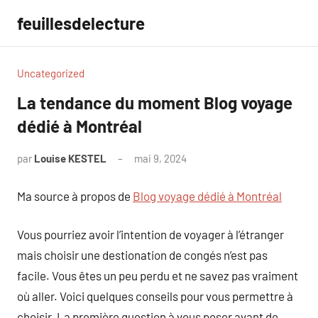
Aller
feuillesdelecture
au
contenu
Uncategorized
La tendance du moment Blog voyage
dédié à Montréal
par
Louise KESTEL
mai 9, 2024
Aucun
commentaire
Ma source à propos de
Blog voyage dédié à Montréal
Vous pourriez avoir l’intention de voyager à l’étranger
mais choisir une destionation de congés n’est pas
facile. Vous êtes un peu perdu et ne savez pas vraiment
où aller. Voici quelques conseils pour vous permettre à
choisir. La première question à vous poser avant de