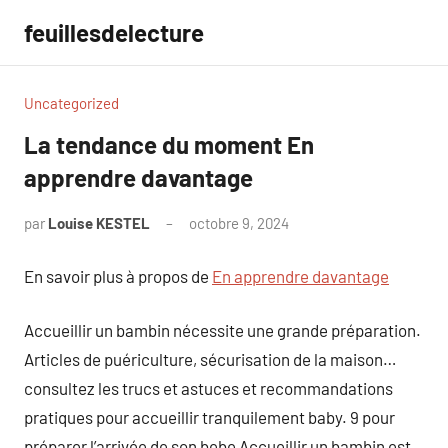
Aller
feuillesdelecture
au
contenu
Uncategorized
La tendance du moment En
apprendre davantage
par
Louise KESTEL
octobre 9, 2024
Aucun
commentaire
En savoir plus à propos de
En apprendre davantage
Accueillir un bambin nécessite une grande préparation.
Articles de puériculture, sécurisation de la maison…
consultez les trucs et astuces et recommandations
pratiques pour accueillir tranquilement baby. 9 pour
préparer l’arrivée de son bebe Accueillir un bambin est