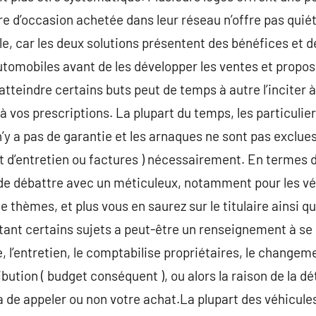
e d’occasion achetée dans leur réseau n’offre pas quiét
le, car les deux solutions présentent des bénéfices et 
automobiles avant de les développer les ventes et prop
’atteindre certains buts peut de temps à autre l’inciter 
 vos prescriptions. La plupart du temps, les particulier
il n’y a pas de garantie et les arnaques ne sont pas exclu
t d’entretien ou factures ) nécessairement. En termes de 
de débattre avec un méticuleux, notamment pour les véhi
 thèmes, et plus vous en saurez sur le titulaire ainsi que
ant certains sujets a peut-être un renseignement à se r
e, l’entretien, le comptabilise propriétaires, le change
ibution ( budget conséquent ), ou alors la raison de la 
de appeler ou non votre achat.La plupart des véhicul