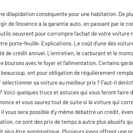
ne dilapidation conséquente pour une habitation. De plus
rgir de l’essence à la garantie auto, en passant par le c
tils oeuvrent pour corrompre l’achat de votre voiture 
tre porte-feuille. Explications. Le coût d’une des voitu
té de crédit annuel. L’entretien, le carburant et le mont
e bourses avec le foyer et l’alimentation. Certains gard
e beaucoup, ont pour obligation de régulièrement rempl
sélectionner sa voiture au meilleur prix ? Faut-il dénic
? Voici quelques trucs et astuces qui vous feront fair
nonce et vous saurez tout de suite si la voiture qui cor
, il vous sera possible d’y même débattre un crédit, éve
cation, ce sont des prix de temps à autre plus abusifs q
it plus être systématique. Plusieurs logos offrent une p