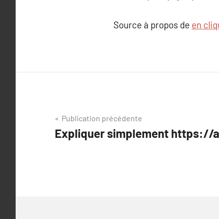
Source à propos de
en cliq
Navigation
Publication précédente
Expliquer simplement https://
de
l’article