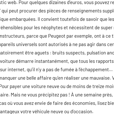
stic web. Pour quelques dizaines d’euros, vous pouvez 
 ‘ qui peut procurer des pièces de renseignements supplé
ique embarquées. Il convient toutefois de savoir que les
éhensibles pour les néophytes et nécessitent de super
onstructeurs, parce que Peugeot par exemple, ont à ce 
appareils universels sont autorisés à ne pas agir dans cer
gatoirement être aguets : bruits suspects, pulsation ano
a voiture démarre instantanément, que tous les rappor
ne sur internet, qu’il n’y a pas de fumée à l’échappemen
anquer une belle affaire qu’en réaliser une mauvaise. 
Pour payer une voiture neuve ou de moins de treize mois,
aire. Mais ne vous précipitez pas ! À une semaine près
e cas où vous avez envie de faire des économies, lisez
vantageux votre véhicule neuve ou d’occasion.