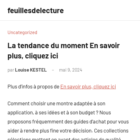
Aller
feuillesdelecture
au
contenu
Uncategorized
La tendance du moment En savoir
plus, cliquez ici
par
Louise KESTEL
mai 9, 2024
Aucun
commentaire
Plus d’infos à propos de
En savoir plus, cliquez ici
Comment choisir une montre adaptée à son
application, à ses idées et à son budget ? Nous
proposons fréquemment des guides d’achat pour vous
aider à rendre plus fine votre décision. Ces collections
sélections mettent en avant des articles de qualité,