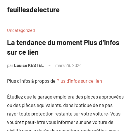
Aller
feuillesdelecture
au
contenu
Uncategorized
La tendance du moment Plus d’infos
sur ce lien
par
Louise KESTEL
mars 29, 2024
Aucun
commentaire
Plus d’infos à propos de
Plus d’infos sur ce lien
Étudiez que le garage emploiera des pièces approuvées
ou des pièces équivalents, dans l’optique de ne pas
rayer toute protection restante sur votre voiture. Vous
voudrez peut-être vous informer sur une voiture de
civilité pour la durée des chantiers, mais méfiez-vous