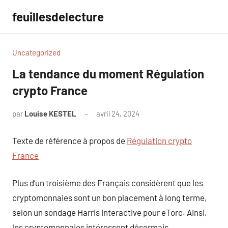
Aller
feuillesdelecture
au
contenu
Uncategorized
La tendance du moment Régulation
crypto France
par
Louise KESTEL
avril 24, 2024
Aucun
commentaire
Texte de référence à propos de
Régulation crypto
France
Plus d’un troisième des Français considèrent que les
cryptomonnaies sont un bon placement à long terme,
selon un sondage Harris interactive pour eToro. Ainsi,
les cryptomonnaies intéressent désormais