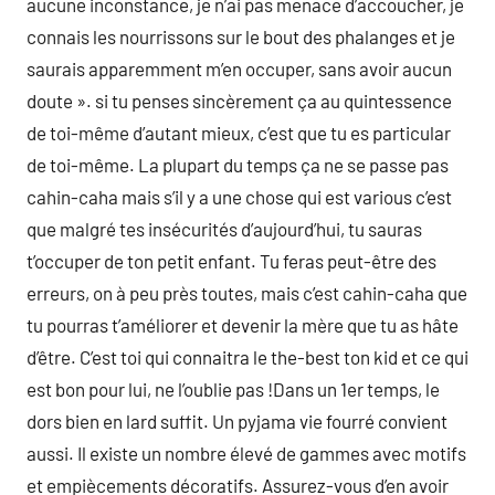
aucune inconstance, je n’ai pas menace d’accoucher, je
connais les nourrissons sur le bout des phalanges et je
saurais apparemment m’en occuper, sans avoir aucun
doute ». si tu penses sincèrement ça au quintessence
de toi-même d’autant mieux, c’est que tu es particular
de toi-même. La plupart du temps ça ne se passe pas
cahin-caha mais s’il y a une chose qui est various c’est
que malgré tes insécurités d’aujourd’hui, tu sauras
t’occuper de ton petit enfant. Tu feras peut-être des
erreurs, on à peu près toutes, mais c’est cahin-caha que
tu pourras t’améliorer et devenir la mère que tu as hâte
d’être. C’est toi qui connaitra le the-best ton kid et ce qui
est bon pour lui, ne l’oublie pas !Dans un 1er temps, le
dors bien en lard suffit. Un pyjama vie fourré convient
aussi. Il existe un nombre élevé de gammes avec motifs
et empiècements décoratifs. Assurez-vous d’en avoir