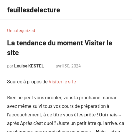
Aller
feuillesdelecture
au
contenu
Uncategorized
La tendance du moment Visiter le
site
par
Louise KESTEL
avril 30, 2024
Aucun
commentaire
Source à propos de
Visiter le site
Rien ne peut vous circuler, vous la prochaine maman
avez même suivi tous vos cours de préparation à
l’accouchement, à ce titre vous êtes prête ! Oui mais…
après Après c’est quoi ? Juste un petit être qui arrive, ca
ne changera pas grand chose pour vous… Mais… si ca