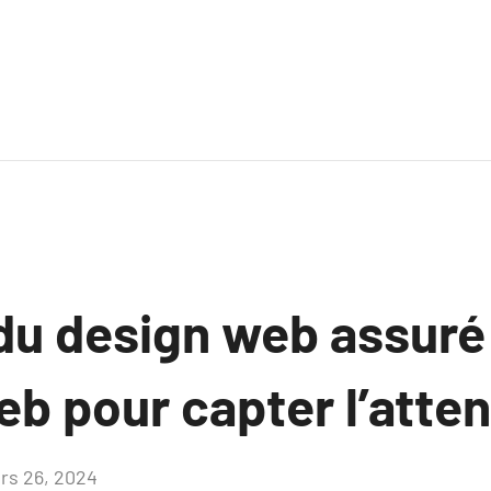
 du design web assuré
b pour capter l’atten
rs 26, 2024
Aucun