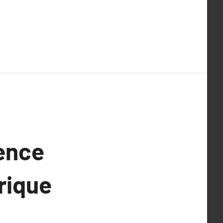
gence
rique