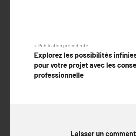
Navigation
Publication précédente
Explorez les possibilités infini
de
pour votre projet avec les cons
l’article
professionnelle
Laisser un comment