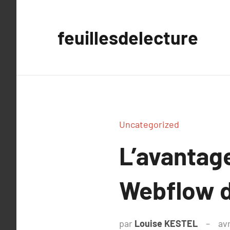
Aller
au
feuillesdelecture
contenu
Uncategorized
L’avantag
Webflow d
par
Louise KESTEL
avr