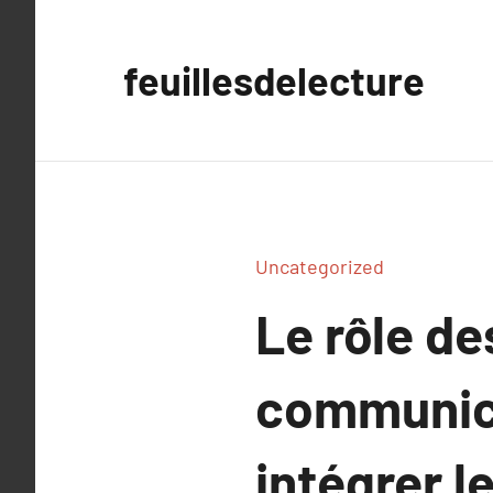
Aller
au
feuillesdelecture
contenu
Uncategorized
Le rôle de
communic
intégrer l