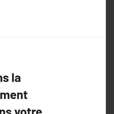
s la
mment
ns votre