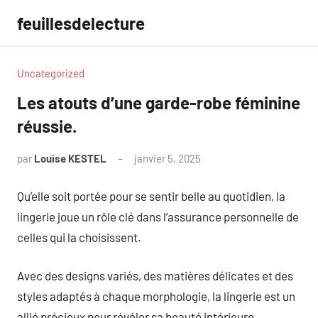
Aller
feuillesdelecture
au
contenu
Uncategorized
Les atouts d’une garde-robe féminine
réussie.
par
Louise KESTEL
janvier 5, 2025
Aucun
commentaire
Qu’elle soit portée pour se sentir belle au quotidien, la
lingerie joue un rôle clé dans l’assurance personnelle de
celles qui la choisissent.
Avec des designs variés, des matières délicates et des
styles adaptés à chaque morphologie, la lingerie est un
allié précieux pour révéler sa beauté intérieure.