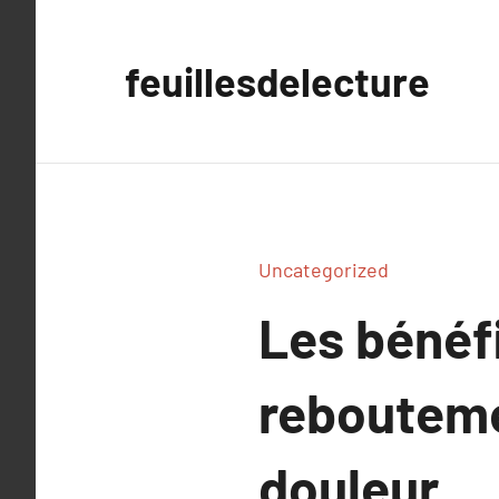
Aller
au
feuillesdelecture
contenu
Uncategorized
Les bénéf
rebouteme
douleur.