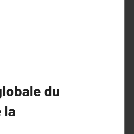
globale du
 la