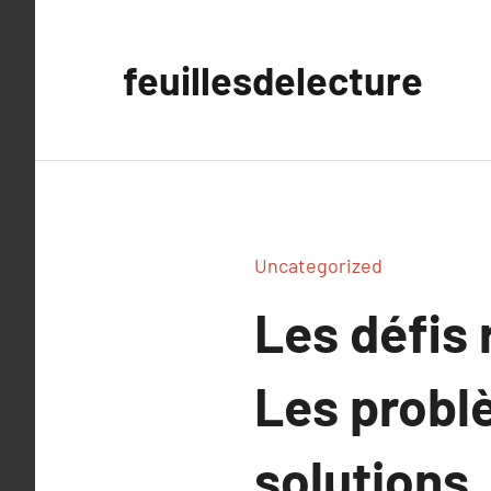
Aller
au
feuillesdelecture
contenu
Uncategorized
Les défis 
Les probl
solutions.