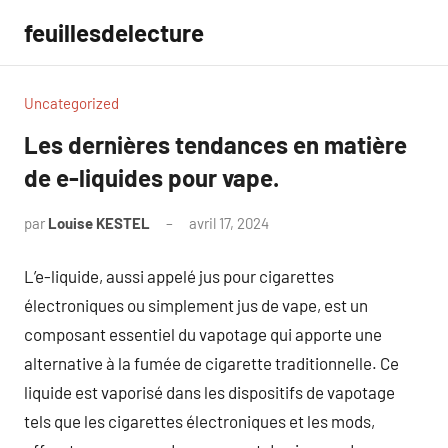
Aller
feuillesdelecture
au
contenu
Uncategorized
Les dernières tendances en matière
de e-liquides pour vape.
par
Louise KESTEL
avril 17, 2024
Aucun
commentaire
L’e-liquide, aussi appelé jus pour cigarettes
électroniques ou simplement jus de vape, est un
composant essentiel du vapotage qui apporte une
alternative à la fumée de cigarette traditionnelle. Ce
liquide est vaporisé dans les dispositifs de vapotage
tels que les cigarettes électroniques et les mods,