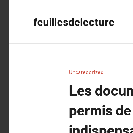
Aller
au
feuillesdelecture
contenu
Uncategorized
Les docum
permis de 
indispens