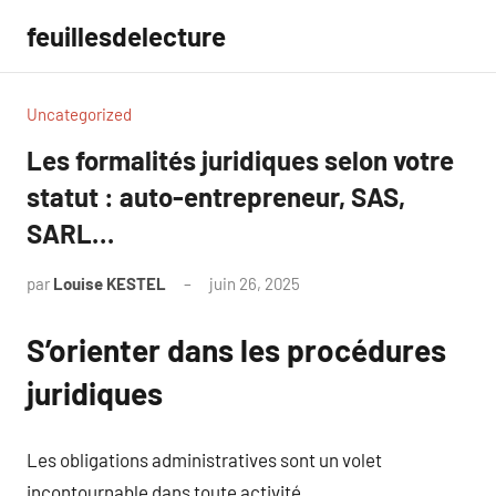
Aller
feuillesdelecture
au
contenu
Uncategorized
Les formalités juridiques selon votre
statut : auto-entrepreneur, SAS,
SARL…
par
Louise KESTEL
juin 26, 2025
Aucun
commentaire
S’orienter dans les procédures
juridiques
Les obligations administratives sont un volet
incontournable dans toute activité