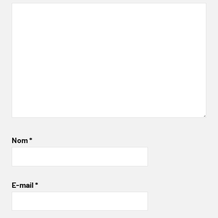
Nom
*
E-mail
*