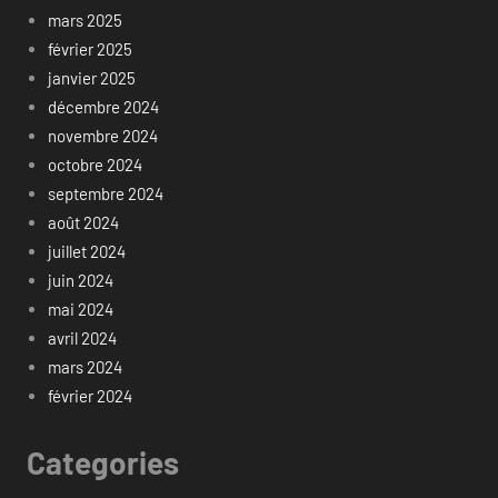
mars 2025
février 2025
janvier 2025
décembre 2024
novembre 2024
octobre 2024
septembre 2024
août 2024
juillet 2024
juin 2024
mai 2024
avril 2024
mars 2024
février 2024
Categories