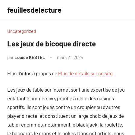
Aller
feuillesdelecture
au
contenu
Uncategorized
Les jeux de bicoque directe
par
Louise KESTEL
mars 21, 2024
Aucun
commentaire
Plus d’infos à propos de
Plus de détails sur ce site
Les jeux de table sur internet sont une expertise de jeu
éclatant et immersive, proche à celle des casinos
sportifs. Ils sont joués contre un croupier ou d’autres
player directe, et constituent un large choix de jeux de
table renommés, notamment le blackjack, la roulette,
le baccarat, le craps et le poker. Dans cet article, nous