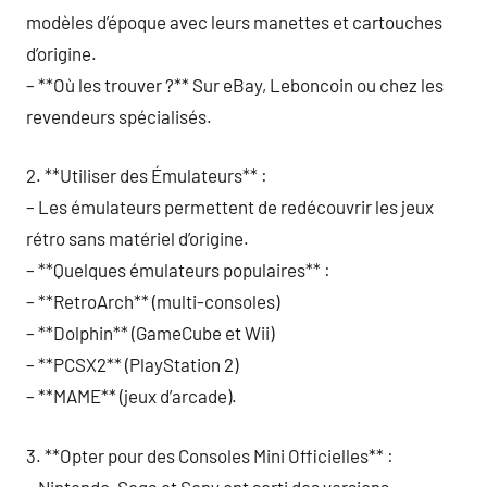
modèles d’époque avec leurs manettes et cartouches
d’origine.
– **Où les trouver ?** Sur eBay, Leboncoin ou chez les
revendeurs spécialisés.
2. **Utiliser des Émulateurs** :
– Les émulateurs permettent de redécouvrir les jeux
rétro sans matériel d’origine.
– **Quelques émulateurs populaires** :
– **RetroArch** (multi-consoles)
– **Dolphin** (GameCube et Wii)
– **PCSX2** (PlayStation 2)
– **MAME** (jeux d’arcade).
3. **Opter pour des Consoles Mini Officielles** :
– Nintendo, Sega et Sony ont sorti des versions