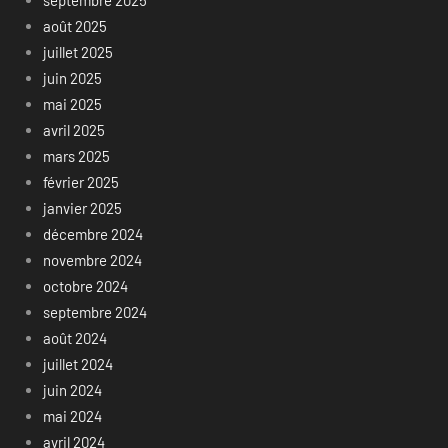
août 2025
juillet 2025
juin 2025
mai 2025
avril 2025
mars 2025
février 2025
janvier 2025
décembre 2024
novembre 2024
octobre 2024
septembre 2024
août 2024
juillet 2024
juin 2024
mai 2024
avril 2024