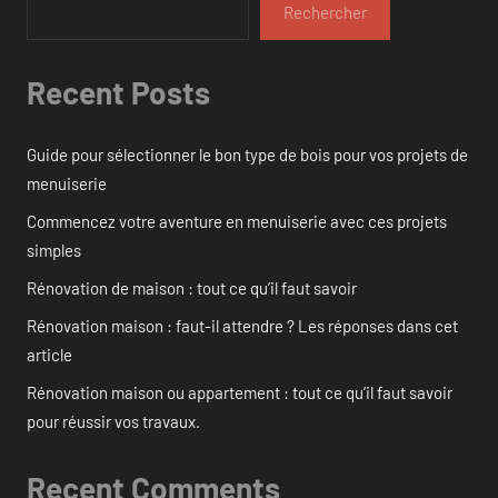
Rechercher
Recent Posts
Guide pour sélectionner le bon type de bois pour vos projets de
menuiserie
Commencez votre aventure en menuiserie avec ces projets
simples
Rénovation de maison : tout ce qu’il faut savoir
Rénovation maison : faut-il attendre ? Les réponses dans cet
article
Rénovation maison ou appartement : tout ce qu’il faut savoir
pour réussir vos travaux.
Recent Comments