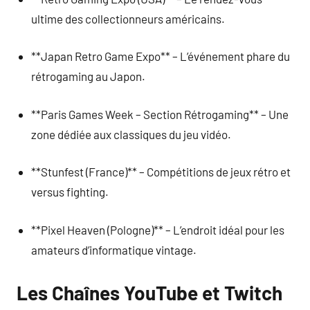
ultime des collectionneurs américains.
**Japan Retro Game Expo** – L’événement phare du
rétrogaming au Japon.
**Paris Games Week – Section Rétrogaming** – Une
zone dédiée aux classiques du jeu vidéo.
**Stunfest (France)** – Compétitions de jeux rétro et
versus fighting.
**Pixel Heaven (Pologne)** – L’endroit idéal pour les
amateurs d’informatique vintage.
Les Chaînes YouTube et Twitch