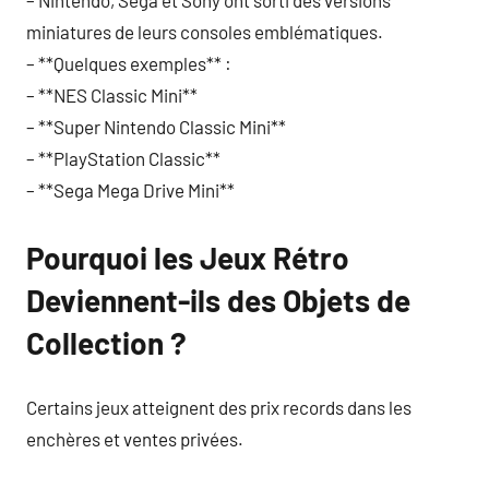
miniatures de leurs consoles emblématiques.
– **Quelques exemples** :
– **NES Classic Mini**
– **Super Nintendo Classic Mini**
– **PlayStation Classic**
– **Sega Mega Drive Mini**
Pourquoi les Jeux Rétro
Deviennent-ils des Objets de
Collection ?
Certains jeux atteignent des prix records dans les
enchères et ventes privées.