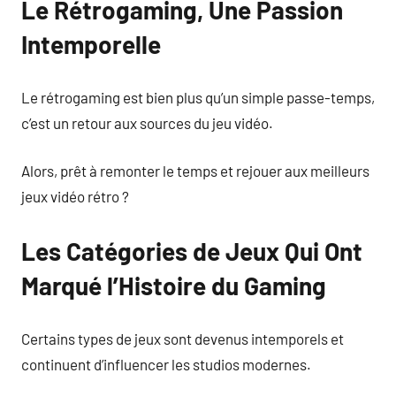
Le Rétrogaming, Une Passion
Intemporelle
Le rétrogaming est bien plus qu’un simple passe-temps,
c’est un retour aux sources du jeu vidéo.
Alors, prêt à remonter le temps et rejouer aux meilleurs
jeux vidéo rétro ?
Les Catégories de Jeux Qui Ont
Marqué l’Histoire du Gaming
Certains types de jeux sont devenus intemporels et
continuent d’influencer les studios modernes.