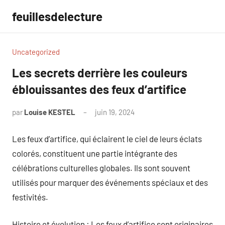
Aller
feuillesdelecture
au
contenu
Uncategorized
Les secrets derrière les couleurs
éblouissantes des feux d’artifice
par
Louise KESTEL
juin 19, 2024
Aucun
commentaire
Les feux d’artifice, qui éclairent le ciel de leurs éclats
colorés, constituent une partie intégrante des
célébrations culturelles globales. Ils sont souvent
utilisés pour marquer des événements spéciaux et des
festivités.
Histoire et évolution : Les feux d’artifice sont originaires