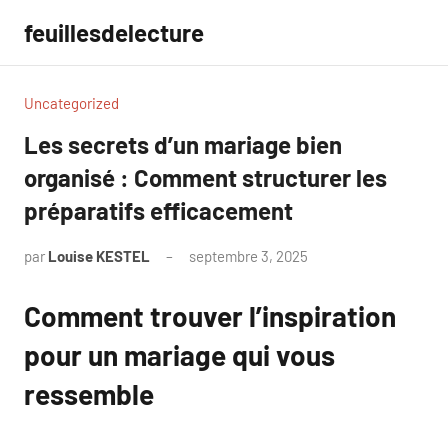
Aller
feuillesdelecture
au
contenu
Uncategorized
Les secrets d’un mariage bien
organisé : Comment structurer les
préparatifs efficacement
par
Louise KESTEL
septembre 3, 2025
Aucun
commentaire
Comment trouver l’inspiration
pour un mariage qui vous
ressemble