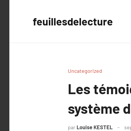
Aller
au
feuillesdelecture
contenu
Uncategorized
Les témoi
système de
par
Louise KESTEL
se