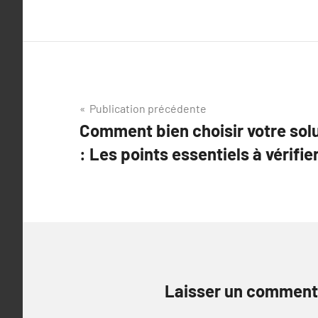
Navigation
Publication précédente
Comment bien choisir votre solu
de
: Les points essentiels à vérifier
l’article
Laisser un comment